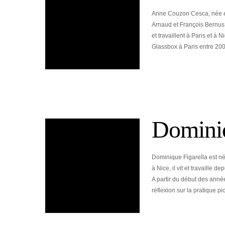
Anne Couzon Cesca, née e
Arnaud et François Bernus
et travaillent à Paris et à 
Glassbox à Paris entre 200
Dominiq
Dominique Figarella est né
à Nice, il vit et travaille 
A partir du début des année
réflexion sur la pratique p