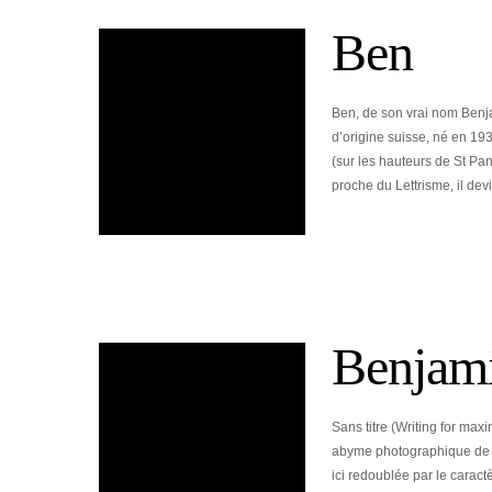
Ben
Ben, de son vrai nom Benjam
d’origine suisse, né en 1935 
(sur les hauteurs de St P
proche du Lettrisme, il dev
Benjam
Sans titre (Writing for ma
abyme photographique de l’a
ici redoublée par le caractè