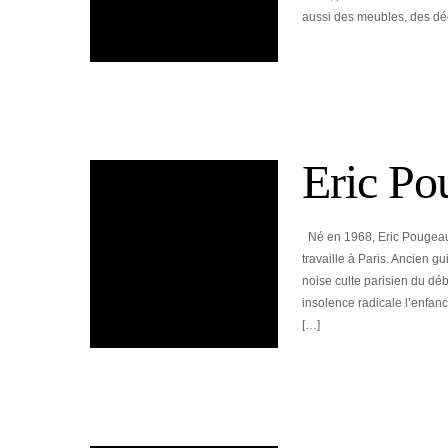
aussi des meubles, des déc
Eric Po
Né en 1968, Eric Pougeau, 
travaille à Paris. Ancien 
noise culte parisien du dé
insolence radicale l’enfanc
[…]