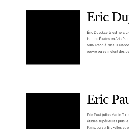
Eric Du
Éric Duyckaerts est né à Li
Hautes Études en Arts Plast
Villa Arson à Nice. Il éla
œuvre où se mêlent des pe
Eric Pa
Eric Paul (alias Martin T.)
études supérieures puis les 
Paris, puis à Bruxelles et 