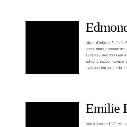
Edmond
Niçois d’origine, Edmond B
connu dans le monde de l’
avoir suivi des cours aux A
Edmond Baudoin exerce la 
avec passion au dessin en
Emilie 
Née à Nice en 1980, vite t