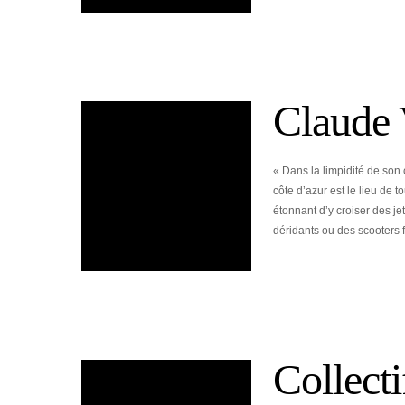
Claude 
« Dans la limpidité de son 
côte d’azur est le lieu de t
étonnant d’y croiser des je
déridants ou des scooters 
Collecti