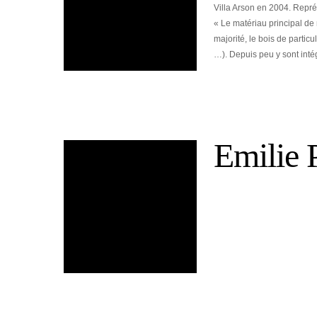
Villa Arson en 2004. Repr
« Le matériau principal de
majorité, le bois de parti
…). Depuis peu y sont intég
Emilie 