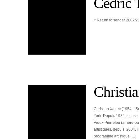
Cédric T
« Return to sender 2007/2
Christi
Christian Xatrec (1954 – Sa
York. Depuis 1984, il pass
Vieux-Pierrefeu (arrière-p
artistiques, depuis 2004, i
programme artistique […]