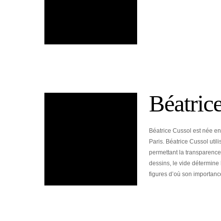
Béatric
Béatrice Cussol est née en 
Paris. Béatrice Cussol util
permettant la transparence
dessins, le vide détermine
figures d’où son importanc