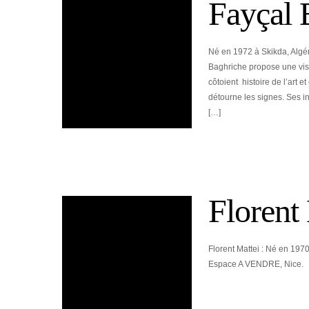
Fayçal 
Né en 1972 à Skikda, Algérie
Baghriche propose une vis
côtoient histoire de l’art et
détourne les signes. Ses i
[…]
Florent
Florent Mattei : Né en 197
Espace A VENDRE, Nice.