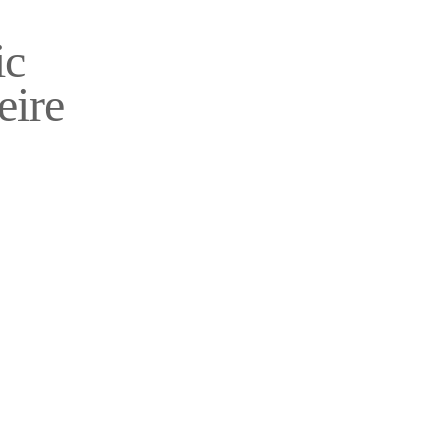
ic
eire