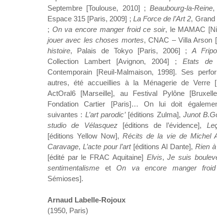
Septembre [Toulouse, 2010] ;
Beaubourg-la-Reine
,
Espace 315 [Paris, 2009] ;
La Force de l’Art 2
, Grand 
;
On va encore manger froid ce soir
, le MAMAC [Ni
jouer avec les choses mortes
, CNAC – Villa Arson 
histoire
, Palais de Tokyo [Paris, 2006] ;
A Fripo
Collection Lambert [Avignon, 2004] ;
Etats de 
Contemporain [Reuil-Malmaison, 1998]. Ses perfo
autres, été accueillies à la Ménagerie de Verre [P
ActOral6 [Marseille], au Festival Pylône [Bruxelle
Fondation Cartier [Paris]… On lui doit égalemen
suivantes :
L’art parodic’
[éditions Zulma],
Junot B.G
studio de Vélasquez
[éditions de l’évidence],
Le
[éditions Yellow Now],
Récits de la vie de Michel A
Caravage
,
L’acte pour l’art
[éditions Al Dante],
Rien à
[édité par le FRAC Aquitaine]
Elvis
,
Je suis boulev
sentimentalisme
et
On va encore manger froid
Sémioses].
Arnaud Labelle-Rojoux
(1950, Paris)