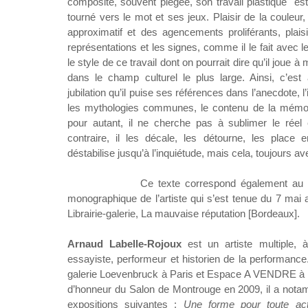
composite, souvent piégée, son travail plastique e
tourné vers le mot et ses jeux. Plaisir de la couleur, 
approximatif et des agencements proliférants, plais
représentations et les signes, comme il le fait avec l
le style de ce travail dont on pourrait dire qu’il joue à 
dans le champ culturel le plus large. Ainsi, c’est
jubilation qu’il puise ses références dans l’anecdote, 
les mythologies communes, le contenu de la mémoir
pour autant, il ne cherche pas à sublimer le réel
contraire, il les décale, les détourne, les place e
déstabilise jusqu’à l’inquiétude, mais cela, toujours a
Ce texte correspond également au ti
monographique de l’artiste qui s’est tenue du 7 mai 
Librairie-galerie, La mauvaise réputation [Bordeaux].
Arnaud Labelle-Rojoux
est un artiste multiple, à 
essayiste, performeur et historien de la performance
galerie Loevenbruck à Paris et Espace A VENDRE à Ni
d’honneur du Salon de Montrouge en 2009, il a nota
expositions suivantes :
Une forme pour toute act