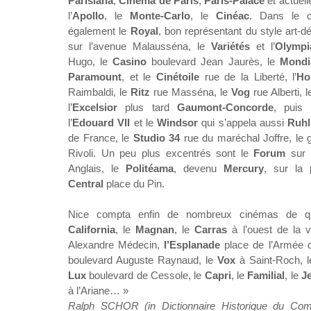
Parisiana
,
Cinéma de Paris
,
Paris-Palace
et actuel
l’
Apollo
, le
Monte-Carlo
, le
Cinéac
. Dans le c
également le
Royal
, bon représentant du style art-d
sur l’avenue Malausséna, le
Variétés
et l’
Olympi
Hugo, le
Casino
boulevard Jean Jaurès, le
Mondi
Paramount
, et le
Cinétoile
rue de la Liberté, l’
Ho
Raimbaldi, le
Ritz
rue Masséna, le
Vog
rue Alberti, 
l’
Excelsior
plus tard
Gaumont-Concorde
, puis
l’
Edouard VII
et le
Windsor
qui s’appela aussi
Ruhl
de France, le
Studio 34
rue du maréchal Joffre, le
Rivoli. Un peu plus excentrés sont le
Forum
sur 
Anglais, le
Politéama
, devenu
Mercury
, sur la 
Central
place du Pin.
Nice compta enfin de nombreux cinémas de qu
California
, le
Magnan
, le
Carras
à l’ouest de la vi
Alexandre Médecin,
l’Esplanade
place de l’Armée 
boulevard Auguste Raynaud, le
Vox
à Saint-Roch, 
Lux
boulevard de Cessole, le
Capri
, le
Familial
, le
J
à l’Ariane… »
Ralph SCHOR (in Dictionnaire Historique du Com