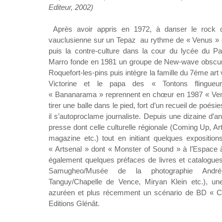
Editeur, 2002)
Après avoir appris en 1972, à danser le rock
vauclusienne sur un Tepaz au rythme de « Venus » 
puis la contre-culture dans la cour du lycée du Par
Marro fonde en 1981 un groupe de New-wave obscu
Roquefort-les-pins puis intègre la famille du 7éme art 
Victorine et le papa des « Tontons flingue
« Bananarama » reprennent en chœur en 1987 « Venu
tirer une balle dans le pied, fort d’un recueil de poés
il s’autoproclame journaliste. Depuis une dizaine d’an
presse dont celle culturelle régionale (Coming Up, A
magazine etc.) tout en initiant quelques expositions
« Artsenal » dont « Monster of Sound » à l’Espace à
également quelques préfaces de livres et catalogue
Samugheo/Musée de la photographie André 
Tanguy/Chapelle de Vence, Miryan Klein etc.), un
azuréen et plus récemment un scénario de BD « 
Editions Glénât.