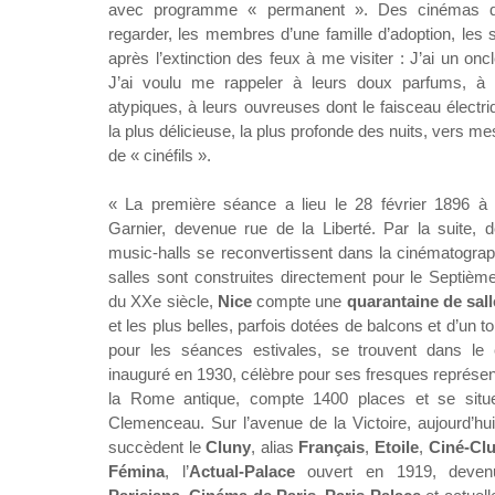
avec programme « permanent ». Des cinémas qu
regarder, les membres d’une famille d’adoption, les 
après l’extinction des feux à me visiter : J’ai un oncl
J’ai voulu me rappeler à leurs doux parfums, à l
atypiques, à leurs ouvreuses dont le faisceau électr
la plus délicieuse, la plus profonde des nuits, vers
de « cinéfils ».
« La première séance a lieu le 28 février 1896 à l
Garnier, devenue rue de la Liberté. Par la suite, 
music-halls se reconvertissent dans la cinématograp
salles sont construites directement pour le Septième
du XXe siècle,
Nice
compte une
quarantaine de sal
et les plus belles, parfois dotées de balcons et d’un toi
pour les séances estivales, se trouvent dans le
inauguré en 1930, célèbre pour ses fresques représe
la Rome antique, compte 1400 places et se sit
Clemenceau. Sur l’avenue de la Victoire, aujourd’h
succèdent le
Cluny
, alias
Français
,
Etoile
,
Ciné-Cl
Fémina
, l’
Actual-Palace
ouvert en 1919, deve