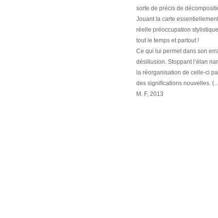
sorte de précis de décompositi
Jouant la carte essentiellement
réelle préoccupation stylistique 
tout le temps et partout !
Ce qui lui permet dans son err
désillusion. Stoppant l’élan narr
la réorganisation de celle-ci p
des significations nouvelles. (
M. F, 2013