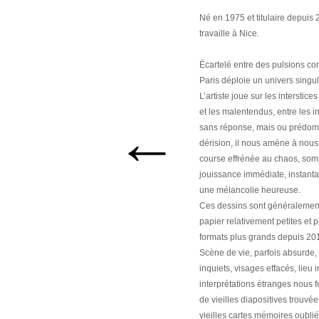
Né en 1975 et titulaire depuis 
travaille à Nice.
Écartelé entre des pulsions con
Paris déploie un univers singul
L’artiste joue sur les interstic
et les malentendus, entre les 
←
sans réponse, mais ou prédomin
dérision, il nous amène à nous i
course effrénée au chaos, som
jouissance immédiate, instanta
une mélancolie heureuse.
Ces dessins sont généralement 
papier relativement petites et 
formats plus grands depuis 20
Scène de vie, parfois absurde
inquiets, visages effacés, lieu 
interprétations étranges nous f
de vieilles diapositives trouvé
vieilles cartes mémoires oublié