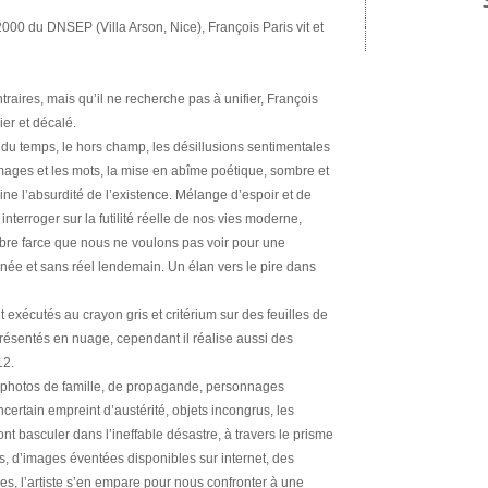
2000 du DNSEP (Villa Arson, Nice), François Paris vit et
traires, mais qu’il ne recherche pas à unifier, François
ier et décalé.
es du temps, le hors champ, les désillusions sentimentales
images et les mots, la mise en abîme poétique, sombre et
e l’absurdité de l’existence. Mélange d’espoir et de
nterroger sur la futilité réelle de nos vies moderne,
bre farce que nous ne voulons pas voir pour une
née et sans réel lendemain. Un élan vers le pire dans
exécutés au crayon gris et critérium sur des feuilles de
présentés en nuage, cependant il réalise aussi des
12.
, photos de famille, de propagande, personnages
incertain empreint d’austérité, objets incongrus, les
ont basculer dans l’ineffable désastre, à travers le prisme
es, d’images éventées disponibles sur internet, des
es, l’artiste s’en empare pour nous confronter à une